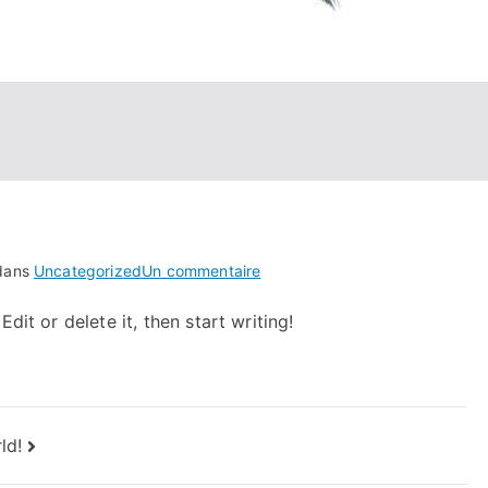
sur
 dans
Uncategorized
Un commentaire
Hello
dit or delete it, then start writing!
world!
ld!