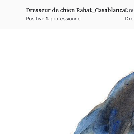
Aller
Dresseur de chien Rabat_Casablanca
Dre
au
Positive & professionnel
Dre
contenu